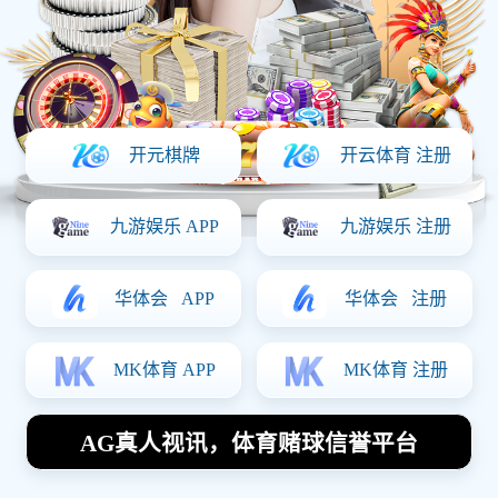
时间：2025-03-21 访问量：1177
上一篇：
中山大学
下一篇：
锐明视讯