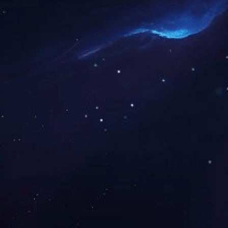
天猫质检报告