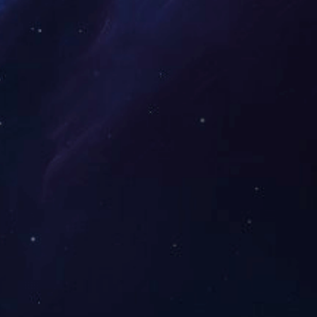
首页
上一页
1
下一页
尾页