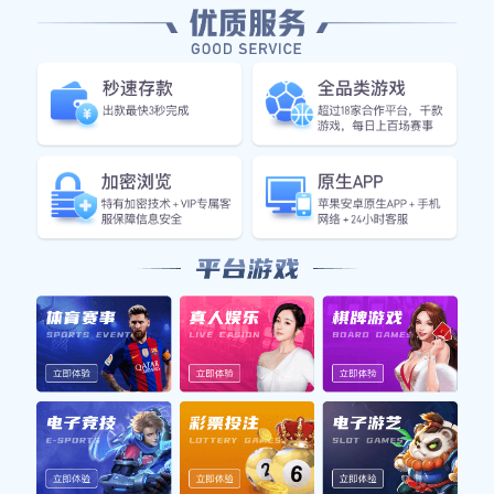
质检报告
电商平台质检报告
电子电器质检报告
服装质检报告
机械
机械设备质检报告
设备
建材质检报告