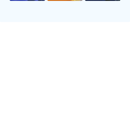
质检
京东质检报告
报告
拼多多质检报告
首
上
下
尾
食品质检报告
页
一
一
页
页
页
淘宝质检报告
天猫质检报告
亚马逊质检报告
招投标质检报告