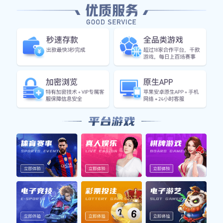
友情链接:
联系信息
联系人：刁经理
电话：111 0000 1111
邮箱：67788434567@163.com
地址：深圳市光明区马田街道
中国.beats365(股份)有限公司-官方网站
XML地图
百度地图