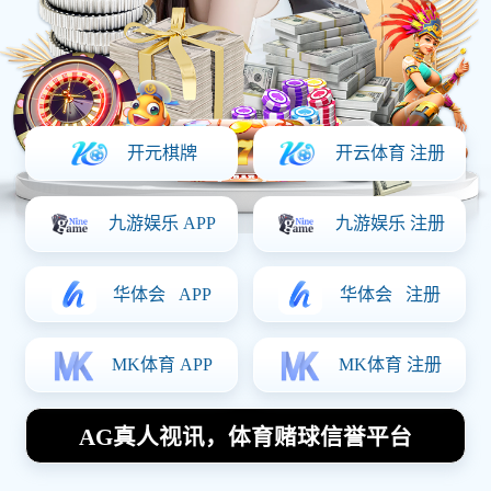
尼日利亚 SONCAP认证
沙特阿拉伯SABER认证
生产商核实-OVS认证
肯尼亚PVOC认证
首页
上一页
1
下一页
尾页