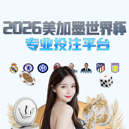
网站地图
中国.beats365(股份)有限公司-官方网站
☰
EN71检测
CPC认证
EN71检测
MSDS报告
REACH检测
RoHS检测
WEEE指令
酚类化合物检测
镉含量Cd检测