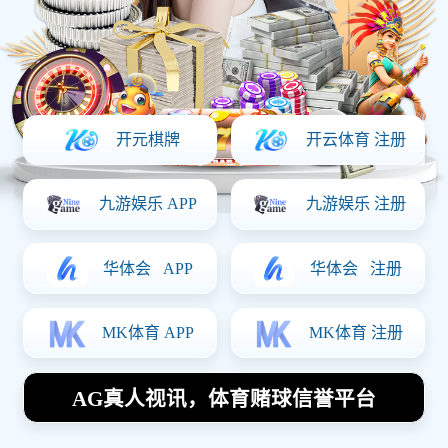
检测案例
资讯中心
关于我们
Beats 365
资讯中心
NEWS CENTER
官网亚洲网