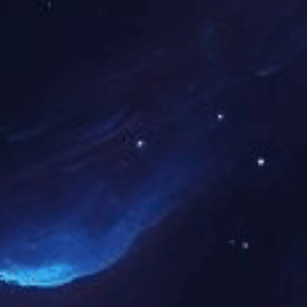
Beats 365官网亚洲网页版：随时随地享受高品质音乐
随着科技的飞速发展，人们对于音乐的需求也日益增长。在这个快节奏的