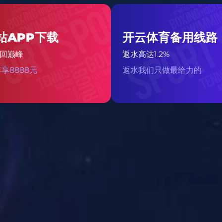
ts 365官网亚洲网页版：随时随地享受高
时间：2026-06-14 访问量：1362