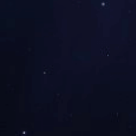
相关推荐
Beats 365中国官网：音乐爱好者···