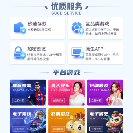
公司动态
音乐科技新
行业资讯
篇章
常见问题
时间：2026-06-20 访
问量：1357
在线留言
感谢您为我们提供的反馈意见
您的意见与建议将是我们前进的动
力！