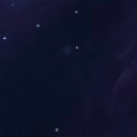
Beats 365·(中国区)唯一官网：专业音乐服务
Beats 365，一个专注于提供高品质音乐体验的服务平台，自推出以
质的音乐服务，让每个人都能享受到高品质的音乐享受。
在Beats 365，我们不仅提供各种类型的音乐资源，还包括了专
了，操作方便快捷，使得用户可以轻松地浏览和下载音乐。
此外，Beats 365还提供了丰富的音乐社区功能。用户可以在这
更加广泛和深入。
为了满足不同用户的需求，Beats 365还提供了个性化的音乐推
的音乐，从而提升他们的音乐体验。
总的来说，Beats 365·中国区是唯一官网，以其专业的音乐服