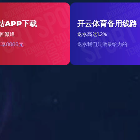
Beats 365·(中国区)唯一官网：专业音乐服
时间：2026-07-07 访问量：1352