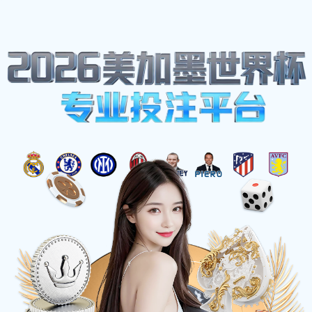
欢迎访问，中国.beats365(股份)有限公司-官方网站！
网站地图
咨询热线
中国.beats365(股份)有限
111 0000
公司-官方网站
1111
网站首页
机器人检测
认证类别
化学检测
质检报告