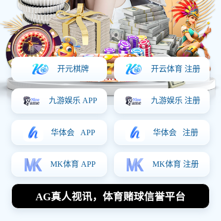
检测案例
资讯中心
关于我们
【深度解
资讯中心
NEWS CENTER
析】REAC