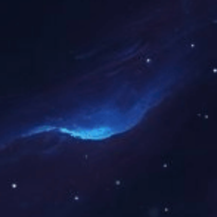
助。
上一篇：
电商质检报告多长时间有效
下一篇：
工业机器人电气设备的保护检测包括哪些？
文章标签
相关推荐