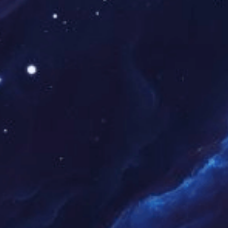
保产品的质量和安全性。那么，电子产品质检报告去哪里办理呢?
机构进行办理。这些机构通常会提供专业的检测服务，确保质检报告的
咨询了解或直接前往当地机构咨询。
供更多的保障。如果您需要更多的信息或有进一步的疑问，建议直接联