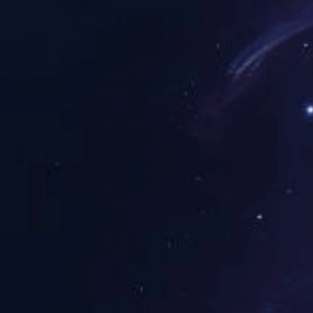
在购买电子产品之前，许多消费者都会关注质检报告的问题，想要确
一般来说，您可以前往相关的技术监督局或者具有资质的第三方检测
至于费用方面，具体的收费标准会因地区和机构而异，您可以提前
通过办理质检报告，不仅能够验证产品的质量，还能为消费者购买提