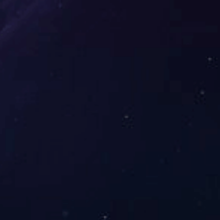
Beats 365官网：全球用户的音乐
破解CE认证痛点：华锦检测‘4S··
Beats 365官网：亚洲独家服务体