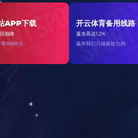
电子产品质检报告去哪里办理及费用
时间：2025-06-16 访问量：1259