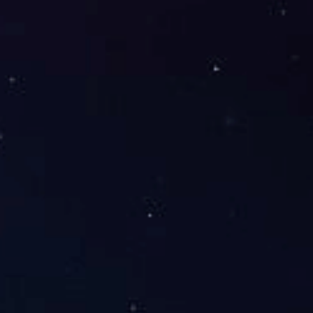
···
··