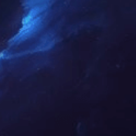
检测需求的紧急程度。一般来说，常规材料(如水泥、钢筋、
料，检测周期可能会延长至10-15个工作日。
因此，对于急需检测结果的项目，可以在机构确认时优先选择加