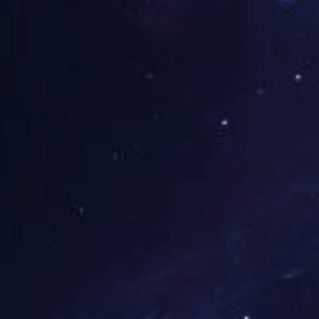
检测报告的时间框架：从提交到出具
通常情况下，建筑材料质量检测报告的出具时间受到多种因
混凝土)的检测报告通常需要3-7个工作日。而对于一些需要
需要注意的是，一些标准检测环节(如材料取样、数据比对等
急服务，但这可能会带来额外的费用。
检测报告的流程与细节
从流程上看，建筑材料质量检测报告的生成通常包含以下
1. 样品接收与登记：检测机构对客户提交的材料样品进行
2. 实验室检测：根据检测项目的需求，安排材料进入实验
3. 数据分析与报告编制：对实验数据进行综合分析，并编
4. 报告审核与出具：检测报告需经内部审核确认无误后正
这些环节缺一不可，因此即便是最简单的检测项目，也需
如何选择高效的检测机构?
想要尽快拿到检测结果，选择一家专业高效的检测机构尤为