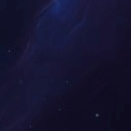
加急服务的体验?欢迎在评论区分享你的故事，也可以留言告诉我
划，选择高效的检测服务，快速推动项目进展!